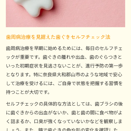
歯周病治療が必要な症状と見極め方を知ろう
歯周病治療を急ぐべき症状のセルフチェッ
ク
歯周病治療の必要性を判断する見極めポイ
歯周病治療を見据えた歯ぐきセルフチェック法
ント
歯周病治療を早期に始めるためには、毎日のセルフチェ
手遅れサインを逃さない歯周病治療の目安
ックが重要です。歯ぐきの腫れや出血、歯のぐらつきと
歯ぐき出血や膿は歯周病治療の重要信号
いった初期症状を見逃さないことが、進行予防の第一歩
歯周病治療が必要な食いしばり症状の把握
となります。特に奈良県大和郡山市のような地域で安心
歯周ポケットから読み解く進行度と対策のヒン
して治療を受けるには、ご自身で状態を把握する習慣を
ト
持つことが大切です。
歯周ポケットと歯周病治療の関係を解説
セルフチェックの具体的な方法としては、歯ブラシの後
歯周ポケット数値でみる歯周病治療の目安
に歯ぐきからの出血がないか、歯と歯の間に食べ物がよ
歯周ポケットから始める歯周病治療の対策
く詰まるか、口臭が強くなっていないかなどを観察しま
法
しょう。また、鏡で歯ぐきの色や形の変化を確認した