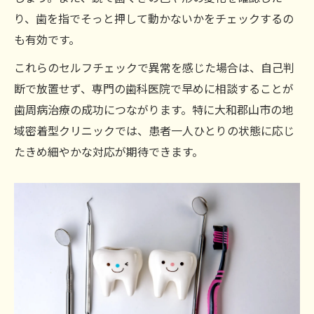
り、歯を指でそっと押して動かないかをチェックするの
歯周病治療に役立つ歯周ポケットの測り方
も有効です。
歯周ポケット改善のための歯周病治療ポイ
ント
これらのセルフチェックで異常を感じた場合は、自己判
断で放置せず、専門の歯科医院で早めに相談することが
口臭や歯ぐき腫れを放置しないためのセルフ確
歯周病治療の成功につながります。特に大和郡山市の地
認
域密着型クリニックでは、患者一人ひとりの状態に応じ
歯周病治療に直結する口臭セルフチェック
たきめ細やかな対応が期待できます。
術
歯ぐき腫れから考える歯周病治療の必要性
口臭や腫れから始める歯周病治療の対策
歯周病治療を遅らせないための注意ポイン
ト
口臭と歯ぐきの異常を歯周病治療で改善
本当に役立つ歯周病治療と生活改善のポイント