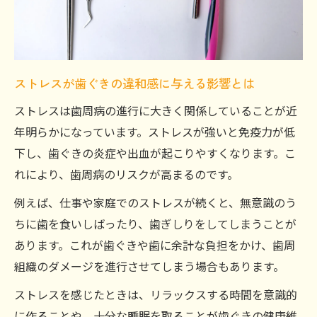
歯周病治療と生活改善の両立を目指す方法
ストレス管理と歯周病治療の実践アプロー
チ
歯周病治療に効くセルフケアと生活習慣の
ストレスが歯ぐきの違和感に与える影響とは
見直し
ストレスは歯周病の進行に大きく関係していることが近
歯周病治療を成功に導く毎日の生活ポイン
年明らかになっています。ストレスが強いと免疫力が低
ト
下し、歯ぐきの炎症や出血が起こりやすくなります。こ
歯周病治療のための食事と睡眠の工夫
れにより、歯周病のリスクが高まるのです。
例えば、仕事や家庭でのストレスが続くと、無意識のう
ちに歯を食いしばったり、歯ぎしりをしてしまうことが
あります。これが歯ぐきや歯に余計な負担をかけ、歯周
組織のダメージを進行させてしまう場合もあります。
ストレスを感じたときは、リラックスする時間を意識的
に作ることや、十分な睡眠を取ることが歯ぐきの健康維