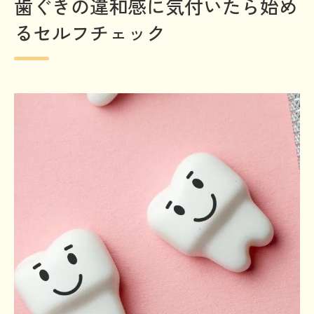
歯ぐきの違和感に気付いたら始め
自宅でできる歯周病治療のセルフ確認手順
るセルフチェック
違和感から始まる歯周病治療の重要ポイン
ト
ストレスと歯周病の意外な関係を徹底解説
ストレスが歯周病治療に及ぼすリスクと対
策
歯周病治療を阻むストレスのメカニズム解
説
なぜストレスが歯周病治療の妨げになるの
か
歯周病治療とストレス軽減の相乗効果を考
察
実生活で気付くストレスと歯周病治療のつ
ながり