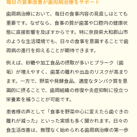
毎日の食事改善が歯周病治療をサポート
ヨーグルトと歯周病治療の関係を解説
歯茎の健康を守るために避けたい食習慣とは
歯周病治療において、毎日の食事内容の見直しはとても
重要です。なぜなら、食事の質が歯茎や口腔内の健康状
歯周病治療のために控えたい食習慣を知る
態に直接影響を及ぼすからです。特に奈良県大和郡山市
歯周病治療の妨げになる食品とその理由
のような生活環境でも、日々の食事を意識することで歯
歯茎の健康を損なう食習慣を見直すポイン
周病の進行を抑えることが期待できます。
ト
例えば、砂糖や加工食品の摂取が多いとプラーク（歯
間食のタイミングが歯周病治療に与える影
垢）が増えやすく、歯茎の腫れや出血のリスクが高まり
響
ます。一方で、野菜や発酵食品、適度なタンパク質を意
甘い飲み物が歯周病治療に良くない理由と
識的に摂ることで、歯周組織の修復や炎症抑制に役立つ
は
栄養素を補うことが可能です。
セルフケアと歯周病治療のベストなバランスを
患者様の声として「食事を野菜中心に変えたら歯ぐきの
知る
腫れが減った」といった実感も多く聞かれます。日々の
セルフケアと歯周病治療を両立するコツ
食生活改善は、無理なく始められる歯周病治療の第一歩
歯科受診と食事改善のベストなタイミング