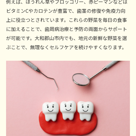
例えば、ほうれん草やブロッコリー、赤ピーマンなどは
ビタミンCやカロテンが豊富で、歯茎の修復や免疫力向
上に役立つとされています。これらの野菜を毎日の食事
に加えることで、歯周病治療と予防の両面からサポート
が可能です。大和郡山市内でも、地元の新鮮な野菜を選
ぶことで、無理なくセルフケアを続けやすくなります。
ご予約はこちら
ご予約はこちら