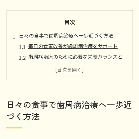
目次
日々の食事で歯周病治療へ一歩近づく方法
毎日の食事改善が歯周病治療をサポート
歯周病治療のために必要な栄養バランスと
は
歯周病治療に役立つ食材選びのポイント
歯茎の健康を守る食事とセルフケアの秘密
食事を見直して歯周病治療の第一歩を踏み
日々の食事で歯周病治療へ一歩近
出す
づく方法
歯周病に悩むなら選びたい食材と栄養素の工夫
歯周病治療に役立つ野菜と栄養素の選び方
ビタミンC豊富な食材で歯周病治療をサポー