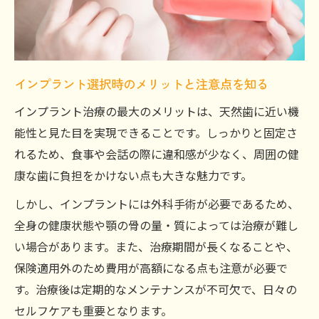
自分に合うインプラント治療を見極める方法
インプラントが向いている人の特徴とは
医師と一緒に決めるインプラント治療計画
インプラント選択時のメリットと注意点を知る
費用や支払い計画を考慮したインプラント
インプラント治療の最大のメリットは、天然歯に近い機
選び
能性と見た目を実現できることです。しっかりと固定さ
インプラント治療前に整理したい疑問と不
れるため、食事や会話の際に違和感が少なく、周囲の健
安
康な歯に負担をかけない点も大きな魅力です。
カウンセリングで納得できるインプラント
しかし、インプラントには外科手術が必要であるため、
説明
全身の健康状態や顎の骨の量・質によっては治療が難し
い場合があります。また、治療期間が長くなることや、
保険適用外のため費用が高額になる点も注意が必要で
す。治療後は定期的なメンテナンスが不可欠で、日々の
セルフケアも重要となります。