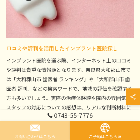
口コミや評判を活用したインプラント医院探し
インプラント医院を選ぶ際、インターネット上の口コミ
や評判は貴重な情報源となります。奈良県大和郡山市で
は「大和郡山市 歯医者 ランキング」や「大和郡山市 歯
医者 評判」などの検索ワードで、地域の評価を確認する
方も多いでしょう。実際の治療体験談や院内の雰囲気、
スタッフの対応についての感想は、リアルな判断材料に
0743-55-7776
なります。
ただし、口コミ情報は必ずしも全てが正確とは限りませ
お問い合わせはこちら
ご予約はこちら
ん。良い評価だけでなく、悪い評価にも目を通し、その