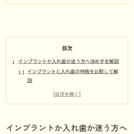
目次
インプラントか入れ歯か迷う方へ決め手を解説
インプラントと入れ歯の特徴を比較して解
説
インプラント選択時のメリットと注意点を
知る
入れ歯とインプラントどちらが合うかの目
安
インプラントか入れ歯か迷う方へ
インプラント希望者が知っておきたい費用