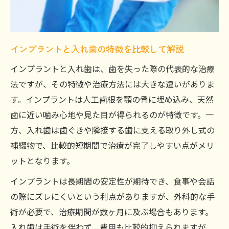
とは
口コミや評判を活用したインプラント医院
探し
インプラントと入れ歯の特徴を比較して解説
インプラント治療時の衛生管理と安全対策
インプラントと入れ歯は、歯を失った際の代表的な治療
丁寧なカウンセリングで安心のインプラン
法ですが、その特徴や治療方法には大きな違いがありま
ト治療
す。インプラントは人工歯根を顎の骨に埋め込み、天然
インプラントと入れ歯の実績が豊富な医院
歯に近い噛み心地や見た目が得られるのが特徴です。一
の探し方
方、入れ歯は歯ぐきや隣接する歯に支える取り外し式の
入れ歯とインプラントの違いと選び方のコツ
補綴物で、比較的短期間で治療が完了しやすい点がメリ
ットとなります。
入れ歯とインプラントの見た目の違いを解
説
インプラントは長期間の安定性が期待でき、食事や会話
インプラントで得られる噛み心地の快適さ
の際にズレにくいという利点がありますが、外科的な手
入れ歯からインプラントへの切り替えの流
術が必要で、治療期間が数ヶ月に及ぶ場合もあります。
れ
入れ歯は手術を伴わず、費用も比較的抑えられますが、