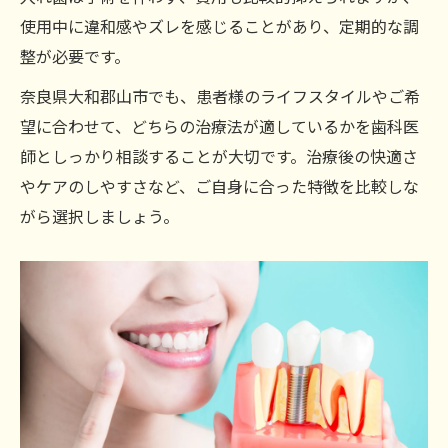
使用中に違和感やズレを感じることがあり、定期的な調
インプラント選びで後悔しないポイントま
整が必要です。
とめ
入れ歯とインプラントのメンテナンス方法
奈良県大和郡山市でも、患者様のライフスタイルやご希
望に合わせて、どちらの治療法が適しているかを歯科医
治療後の快適さを重視したインプラント活用法
師としっかり相談することが大切です。治療後の快適さ
インプラント治療後の食生活はどう変わる
やケアのしやすさなど、ご自身に合った特徴を比較しな
か
がら選択しましょう。
快適な生活を支えるインプラントのケア方
法
インプラント生活で実感できる安心感と満
足度
入れ歯と比べたインプラントのトラブル予
防法
インプラント治療後も続く定期検診の重要
性