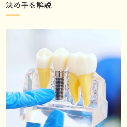
決め手を解説
の考え方
ライフスタイルに合ったインプラントの選
び方
納得の選択につながる治療法比較ポイント
インプラントと入れ歯の費用面を詳しく解
説
インプラントの治療期間や通院回数の違い
入れ歯との比較で知るインプラントの耐久
性
年齢や健康状態別のインプラント適応例
インプラント治療の分割払いと支払いの工
夫
信頼できる医院選びで安心のインプラント生活
インプラントの信頼できる医院選びの基準