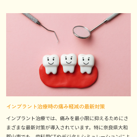
予算と痛みに配慮したインプラント治療法
費用を抑えるインプラント医院の見極め方
痛みや費用を事前に相談できるインプラン
ト体制
インプラント費用の内訳と痛み軽減ポイン
ト
奈良県大和郡山市で安心感を得る治療計画
地域密着で安心できるインプラント治療計
画
インプラント治療の事前カウンセリングの
インプラント治療時の痛み軽減の最新対策
重要性
インプラント治療では、痛みを最小限に抑えるためにさ
奈良県大和郡山市で受けるインプラント治
まざまな最新対策が導入されています。特に奈良県大和
療の流れ
郡山市でも、歯科用CTやデジタルシミュレーションによ