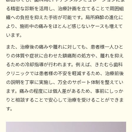
安心して進めるインプラントの個別プラン
る精密な診断を活用し、治療計画を立てることで周囲組
作成
織への負担を抑えた手術が可能です。局所麻酔の進化に
痛みや費用を考えたインプラント計画の立
より、施術中の痛みをほとんど感じないケースも増えて
て方
います。
もし費用面で悩むなら活用したい支援策
また、治療後の痛みや腫れに対しても、患者様一人ひと
インプラント費用を抑えるための支援策活
りの体質や症状に合わせた鎮痛剤の処方や、腫れを抑え
用法
るための冷却指導が行われます。例えば、きたむら歯科
分割払いやデンタルローンでインプラント
クリニックでは患者様の不安を軽減するため、治療前後
負担軽減
の説明を丁寧に実施し、万全のサポート体制を整えてい
医療費控除でインプラント費用を賢く節約
ます。痛みの程度には個人差があるため、事前にしっか
する方法
りと相談することで安心して治療を受けることができま
インプラント治療費の悩みを解決する相談
す。
窓口
費用面で選ぶインプラントの無理ない支払