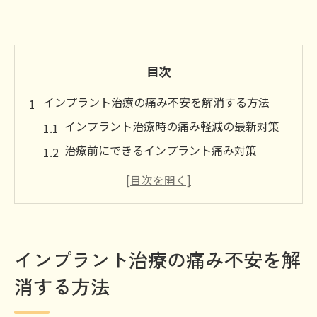
目次
インプラント治療の痛み不安を解消する方法
インプラント治療時の痛み軽減の最新対策
治療前にできるインプラント痛み対策
インプラントの痛みを相談できる体制とは
不安を減らすインプラント治療の進め方
インプラント後の痛みや腫れへの正しい対
応法
インプラント治療の痛み不安を解
痛みと費用に配慮したインプラント選び
消する方法
インプラント選びは痛みと費用の両面で比
較