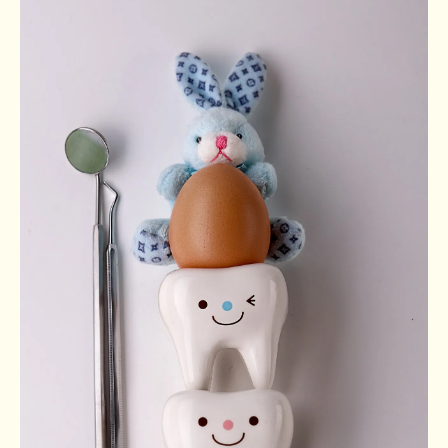
い方法
インプラント以外の選択肢や注意点を整理
インプラント以外の治療法と選択ポイント
紹介
ブリッジや入れ歯とインプラントの違いを
比較
インプラント治療が適さない場合の判断基
準
自身の健康状態に合わせた治療法選びの注
意点
保険適用の選択肢とインプラントのメリッ
ト整理
納得いくインプラント治療の秘訣を伝授
納得できるインプラント治療を選ぶための